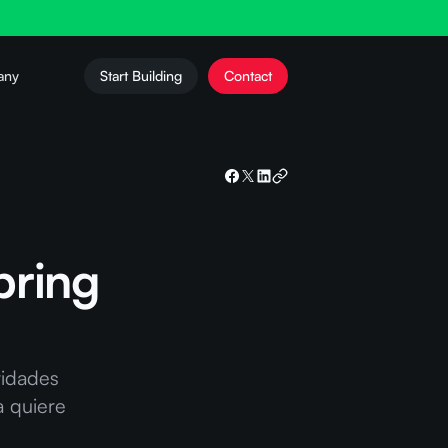
any
Start Building
Contact
bring
tidades
a quiere