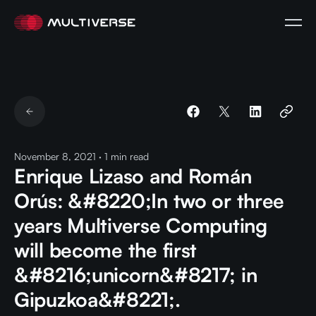
November 8, 2021
·
1
min read
Enrique Lizaso and Román
Orús: &#8220;In two or three
years Multiverse Computing
will become the first
&#8216;unicorn&#8217; in
Gipuzkoa&#8221;.