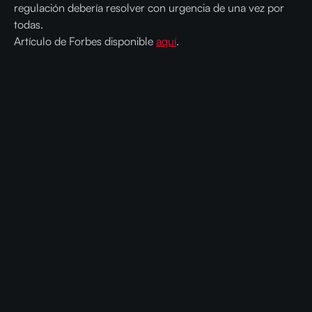
regulación debería resolver con urgencia de una vez por
todas.
Artículo de Forbes disponible
aquí
.
Ready to get faster and cheaper AI
with Compressed Models?
Contact us today and get CompactifAI
compressed models that require less GPUs and
hardware, cutting operational costs while
improving sustainability.